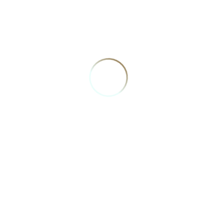
VOLTAR
R. Paulo Barros de Góes, 1840, Candelária - Natal/RN
TODOS OS DIREITOS RESERVADOS
Funcionamento:
segunda a sexta - 8h às 17h
(84) 3206-0942
Mapa do site
Início
Serviços
Quem Somos
Notícias
Diretoria
Contato
Convênios