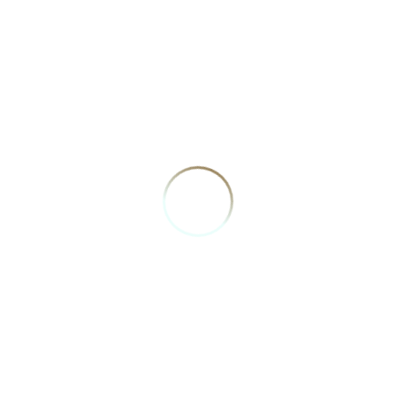
Canais de
Diário
atendimento do
Eletrônico do PJ
Poder
do Rio Grande
Judiciário do RN
do Norte
VOLTAR
R. Paulo Barros de Góes, 1840, Candelária - Natal/RN
TODOS OS DIREITOS RESERVADOS
Funcionamento:
segunda a sexta - 8h às 17h
(84) 3206-0942