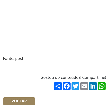
Fonte:
post
Gostou do conteúdo?! Compartilhe!
Share
Facebook
Twitter
Email
Linked
W
VOLTAR